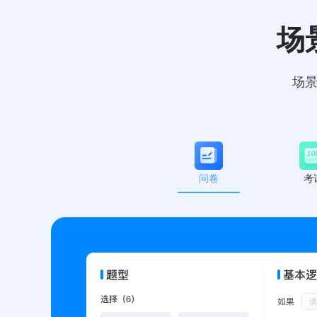
场
场景
问卷
考