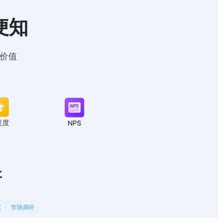
便知
地价值
意度
NPS
研
究
市场调研