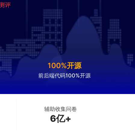
线测评
100%开源
前后端代码100%开源
辅助收集问卷
6亿+